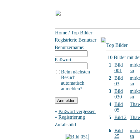
Home
/ Top Bilder
Registrierte Benutzer
Top Bilder
Benutzername:
10 Bilder mit d
Paßwort:
1
Bild
mirk
001
sn
Beim nächsten
Besuch
2
Bild
mirk
automatisch
03
sn
anmelden?
3
Bild
mirk
030
sn
4
Bild
Tha
05
»
Paßwort vergessen
»
Registrierung
5
Bild 2
Tha
Zufallsbild
6
Bild
mirk
25
sn