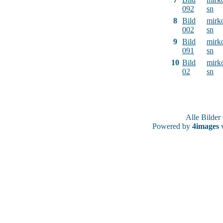
092
sn
8
Bild
mirk
002
sn
9
Bild
mirk
091
sn
10
Bild
mirk
02
sn
Alle Bilde
Powered by
4images
v