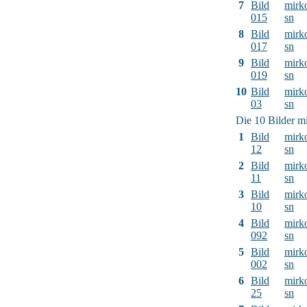
7
Bild
mirk
015
sn
8
Bild
mirk
017
sn
9
Bild
mirk
019
sn
10
Bild
mirk
03
sn
Die 10 Bilder mi
1
Bild
mirk
12
sn
2
Bild
mirk
11
sn
3
Bild
mirk
10
sn
4
Bild
mirk
092
sn
5
Bild
mirk
002
sn
6
Bild
mirk
25
sn