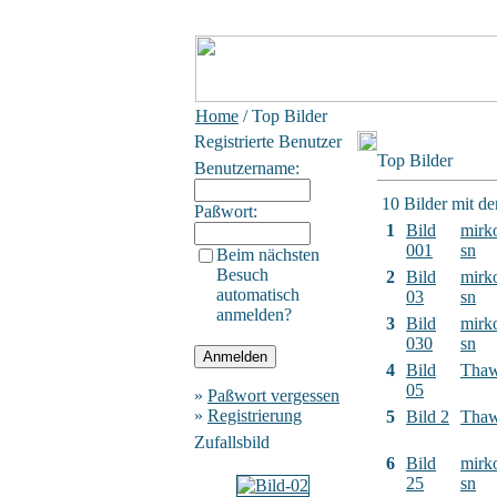
Home
/ Top Bilder
Registrierte Benutzer
Top Bilder
Benutzername:
10 Bilder mit d
Paßwort:
1
Bild
mirk
001
sn
Beim nächsten
Besuch
2
Bild
mirk
automatisch
03
sn
anmelden?
3
Bild
mirk
030
sn
4
Bild
Tha
05
»
Paßwort vergessen
»
Registrierung
5
Bild 2
Tha
Zufallsbild
6
Bild
mirk
25
sn