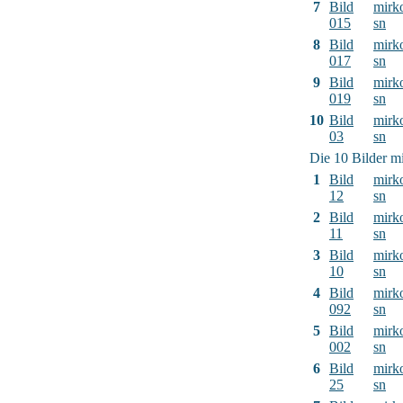
7
Bild
mirk
015
sn
8
Bild
mirk
017
sn
9
Bild
mirk
019
sn
10
Bild
mirk
03
sn
Die 10 Bilder mi
1
Bild
mirk
12
sn
2
Bild
mirk
11
sn
3
Bild
mirk
10
sn
4
Bild
mirk
092
sn
5
Bild
mirk
002
sn
6
Bild
mirk
25
sn