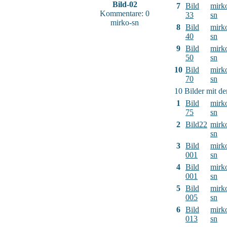
Bild-02
7
Bild
mirk
Kommentare: 0
33
sn
mirko-sn
8
Bild
mirk
40
sn
9
Bild
mirk
50
sn
10
Bild
mirk
70
sn
10 Bilder mit d
1
Bild
mirk
75
sn
2
Bild22
mirk
sn
3
Bild
mirk
001
sn
4
Bild
mirk
001
sn
5
Bild
mirk
005
sn
6
Bild
mirk
013
sn