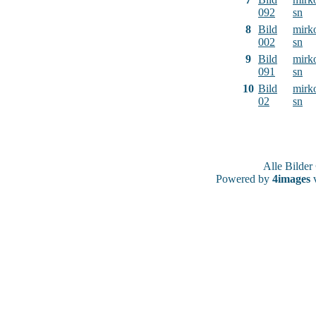
092
sn
8
Bild
mirk
002
sn
9
Bild
mirk
091
sn
10
Bild
mirk
02
sn
Alle Bilde
Powered by
4images
v