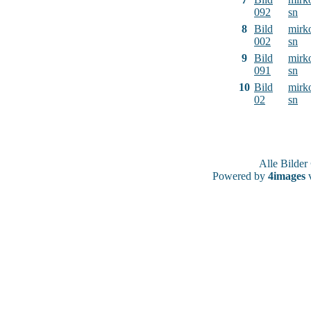
092
sn
8
Bild
mirk
002
sn
9
Bild
mirk
091
sn
10
Bild
mirk
02
sn
Alle Bilde
Powered by
4images
v