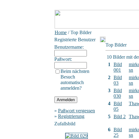
Home
/ Top Bilder
Registrierte Benutzer
Top Bilder
Benutzername:
10 Bilder mit d
Paßwort:
1
Bild
mirk
001
sn
Beim nächsten
Besuch
2
Bild
mirk
automatisch
03
sn
anmelden?
3
Bild
mirk
030
sn
4
Bild
Tha
05
»
Paßwort vergessen
»
Registrierung
5
Bild 2
Tha
Zufallsbild
6
Bild
mirk
25
sn