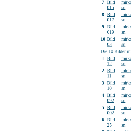
7
Bild
mirk
015
sn
8
Bild
mirk
017
sn
9
Bild
mirk
019
sn
10
Bild
mirk
03
sn
Die 10 Bilder mi
1
Bild
mirk
12
sn
2
Bild
mirk
11
sn
3
Bild
mirk
10
sn
4
Bild
mirk
092
sn
5
Bild
mirk
002
sn
6
Bild
mirk
25
sn