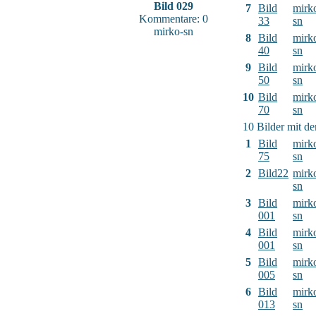
Bild 029
7
Bild
mirk
Kommentare: 0
33
sn
mirko-sn
8
Bild
mirk
40
sn
9
Bild
mirk
50
sn
10
Bild
mirk
70
sn
10 Bilder mit d
1
Bild
mirk
75
sn
2
Bild22
mirk
sn
3
Bild
mirk
001
sn
4
Bild
mirk
001
sn
5
Bild
mirk
005
sn
6
Bild
mirk
013
sn