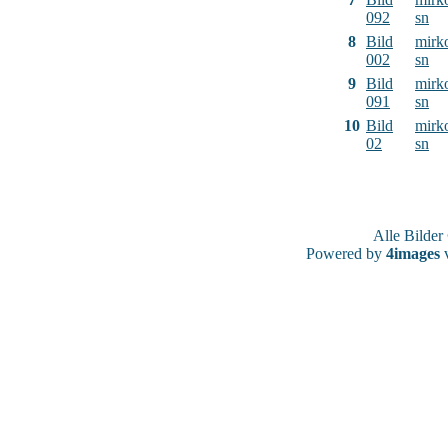
092
sn
8
Bild
mirk
002
sn
9
Bild
mirk
091
sn
10
Bild
mirk
02
sn
Alle Bilde
Powered by
4images
v