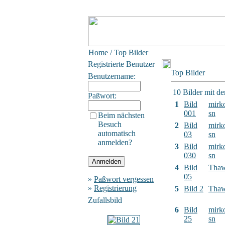
Home
/ Top Bilder
Registrierte Benutzer
Top Bilder
Benutzername:
10 Bilder mit d
Paßwort:
1
Bild
mirk
001
sn
Beim nächsten
Besuch
2
Bild
mirk
automatisch
03
sn
anmelden?
3
Bild
mirk
030
sn
4
Bild
Tha
05
»
Paßwort vergessen
»
Registrierung
5
Bild 2
Tha
Zufallsbild
6
Bild
mirk
25
sn