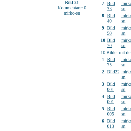
Bild 21
7
Bild
mirk
Kommentare: 0
33
sn
mirko-sn
8
Bild
mirk
40
sn
9
Bild
mirk
50
sn
10
Bild
mirk
70
sn
10 Bilder mit d
1
Bild
mirk
75
sn
2
Bild22
mirk
sn
3
Bild
mirk
001
sn
4
Bild
mirk
001
sn
5
Bild
mirk
005
sn
6
Bild
mirk
013
sn