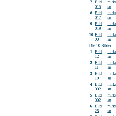
7
Bild
mirk
015
sn
8
Bild
mirk
017
sn
9
Bild
mirk
019
sn
10
Bild
mirk
03
sn
Die 10 Bilder mi
1
Bild
mirk
12
sn
2
Bild
mirk
11
sn
3
Bild
mirk
10
sn
4
Bild
mirk
092
sn
5
Bild
mirk
002
sn
6
Bild
mirk
25
sn