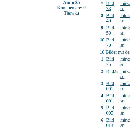
Anno 35
7
Bild
mirk
Kommentare: 0
33
sn
Thawka
8
Bild
mirk
40
sn
9
Bild
mirk
50
sn
10
Bild
mirk
70
sn
10 Bilder mit d
1
Bild
mirk
75
sn
2
Bild22
mirk
sn
3
Bild
mirk
001
sn
4
Bild
mirk
001
sn
5
Bild
mirk
005
sn
6
Bild
mirk
013
sn