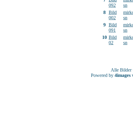
092
sn
8
Bild
mirk
002
sn
9
Bild
mirk
091
sn
10
Bild
mirk
02
sn
Alle Bilde
Powered by
4images
v