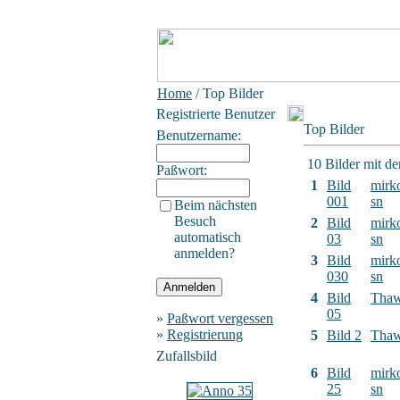
Home
/ Top Bilder
Registrierte Benutzer
Top Bilder
Benutzername:
10 Bilder mit d
Paßwort:
1
Bild
mirk
001
sn
Beim nächsten
Besuch
2
Bild
mirk
automatisch
03
sn
anmelden?
3
Bild
mirk
030
sn
4
Bild
Tha
05
»
Paßwort vergessen
»
Registrierung
5
Bild 2
Tha
Zufallsbild
6
Bild
mirk
25
sn