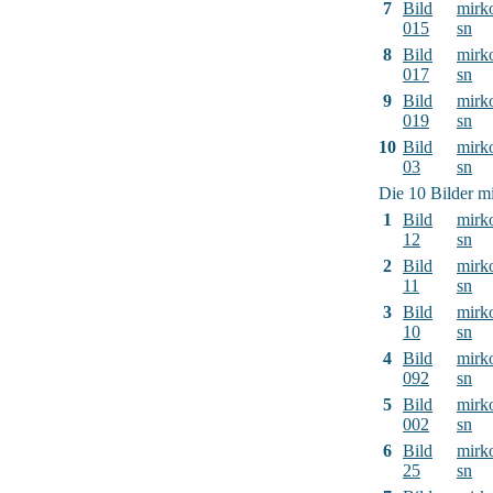
7
Bild
mirk
015
sn
8
Bild
mirk
017
sn
9
Bild
mirk
019
sn
10
Bild
mirk
03
sn
Die 10 Bilder mi
1
Bild
mirk
12
sn
2
Bild
mirk
11
sn
3
Bild
mirk
10
sn
4
Bild
mirk
092
sn
5
Bild
mirk
002
sn
6
Bild
mirk
25
sn