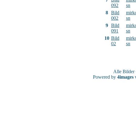
092
sn
8
Bild
mirk
002
sn
9
Bild
mirk
091
sn
10
Bild
mirk
02
sn
Alle Bilde
Powered by
4images
v