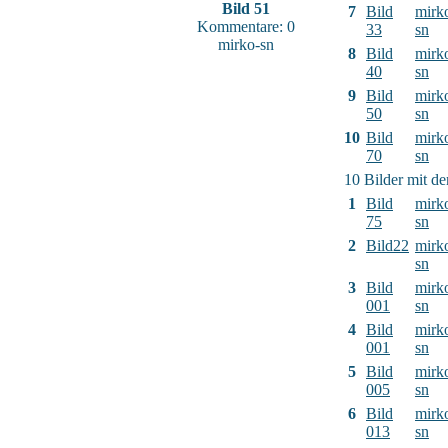
Bild 51
7
Bild
mirk
Kommentare: 0
33
sn
mirko-sn
8
Bild
mirk
40
sn
9
Bild
mirk
50
sn
10
Bild
mirk
70
sn
10 Bilder mit d
1
Bild
mirk
75
sn
2
Bild22
mirk
sn
3
Bild
mirk
001
sn
4
Bild
mirk
001
sn
5
Bild
mirk
005
sn
6
Bild
mirk
013
sn