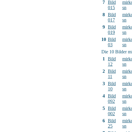
7
Bild
mirk
015
sn
8
Bild
mirk
017
sn
9
Bild
mirk
019
sn
10
Bild
mirk
03
sn
Die 10 Bilder mi
1
Bild
mirk
12
sn
2
Bild
mirk
11
sn
3
Bild
mirk
10
sn
4
Bild
mirk
092
sn
5
Bild
mirk
002
sn
6
Bild
mirk
25
sn