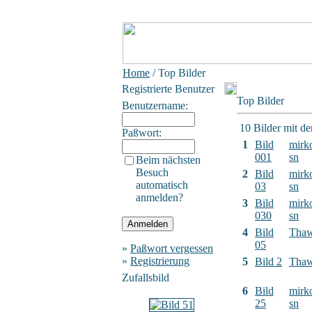
Home
/ Top Bilder
Registrierte Benutzer
Top Bilder
Benutzername:
10 Bilder mit d
Paßwort:
1
Bild
mirk
001
sn
Beim nächsten
Besuch
2
Bild
mirk
automatisch
03
sn
anmelden?
3
Bild
mirk
030
sn
4
Bild
Tha
05
»
Paßwort vergessen
»
Registrierung
5
Bild 2
Tha
Zufallsbild
6
Bild
mirk
25
sn