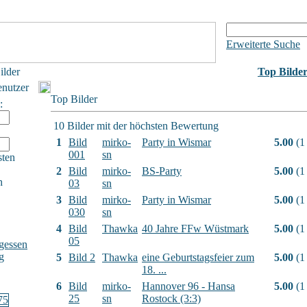
Erweiterte Suche
ilder
Top Bilde
enutzer
Top Bilder
:
10 Bilder mit der höchsten Bewertung
1
Bild
mirko-
Party in Wismar
5.00
(1
001
sn
sten
2
Bild
mirko-
BS-Party
5.00
(1
h
03
sn
3
Bild
mirko-
Party in Wismar
5.00
(1
030
sn
4
Bild
Thawka
40 Jahre FFw Wüstmark
5.00
(1
05
gessen
g
5
Bild 2
Thawka
eine Geburtstagsfeier zum
5.00
(1
18. ...
6
Bild
mirko-
Hannover 96 - Hansa
5.00
(1
25
sn
Rostock (3:3)