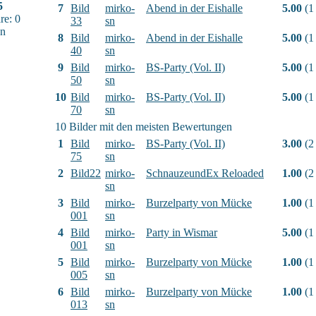
5
7
Bild
mirko-
Abend in der Eishalle
5.00
(1
e: 0
33
sn
sn
8
Bild
mirko-
Abend in der Eishalle
5.00
(1
40
sn
9
Bild
mirko-
BS-Party (Vol. II)
5.00
(1
50
sn
10
Bild
mirko-
BS-Party (Vol. II)
5.00
(1
70
sn
10 Bilder mit den meisten Bewertungen
1
Bild
mirko-
BS-Party (Vol. II)
3.00
(2
75
sn
2
Bild22
mirko-
SchnauzeundEx Reloaded
1.00
(2
sn
3
Bild
mirko-
Burzelparty von Mücke
1.00
(1
001
sn
4
Bild
mirko-
Party in Wismar
5.00
(1
001
sn
5
Bild
mirko-
Burzelparty von Mücke
1.00
(1
005
sn
6
Bild
mirko-
Burzelparty von Mücke
1.00
(1
013
sn