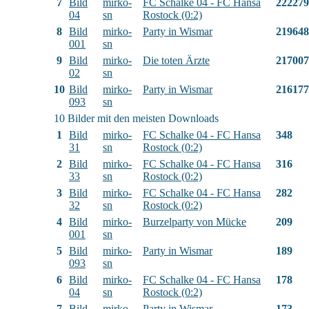
7
Bild
mirko-
FC Schalke 04 - FC Hansa
222279
04
sn
Rostock (0:2)
8
Bild
mirko-
Party in Wismar
219648
001
sn
9
Bild
mirko-
Die toten Ärzte
217007
02
sn
10
Bild
mirko-
Party in Wismar
216177
093
sn
10 Bilder mit den meisten Downloads
1
Bild
mirko-
FC Schalke 04 - FC Hansa
348
31
sn
Rostock (0:2)
2
Bild
mirko-
FC Schalke 04 - FC Hansa
316
33
sn
Rostock (0:2)
3
Bild
mirko-
FC Schalke 04 - FC Hansa
282
32
sn
Rostock (0:2)
4
Bild
mirko-
Burzelparty von Mücke
209
001
sn
5
Bild
mirko-
Party in Wismar
189
093
sn
6
Bild
mirko-
FC Schalke 04 - FC Hansa
178
04
sn
Rostock (0:2)
7
Bild
mirko-
Party in Wismar
173