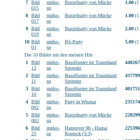
7
Bild
mirko-
Burzelparty von Mücke
1.00
(1
015
sn
8
Bild
mirko-
Burzelparty von Mücke
1.00
(1
017
sn
9
Bild
mirko-
Burzelparty von Mücke
2.00
(1
019
sn
10
Bild
mirko-
BS-Party
5.00
(1
03
sn
Die 10 Bilder mit den meisten Hits
1
Bild
mirko-
BassHunter im Traumland
440267
12
sn
Spornitz
2
Bild
mirko-
BassHunter im Traumland
437799
11
sn
Spornitz
3
Bild
mirko-
BassHunter im Traumland
401751
10
sn
Spornitz
4
Bild
mirko-
Party in Wismar
235174
092
sn
5
Bild
mirko-
Burzelparty von Mücke
228299
002
sn
6
Bild
mirko-
Hannover 96 - Hansa
225396
25
sn
Rostock (3:3)