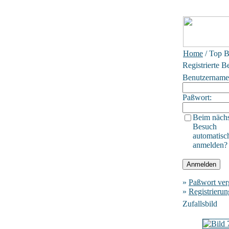
Home
/ Top B
Registrierte B
Benutzername
Paßwort:
Beim näch
Besuch
automatisc
anmelden?
»
Paßwort ver
»
Registrierun
Zufallsbild