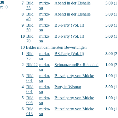
38
7
Bild
mirko-
Abend in der Eishalle
5.00
(1
e: 0
33
sn
a
8
Bild
mirko-
Abend in der Eishalle
5.00
(1
40
sn
9
Bild
mirko-
BS-Party (Vol. II)
5.00
(1
50
sn
10
Bild
mirko-
BS-Party (Vol. II)
5.00
(1
70
sn
10 Bilder mit den meisten Bewertungen
1
Bild
mirko-
BS-Party (Vol. II)
3.00
(2
75
sn
2
Bild22
mirko-
SchnauzeundEx Reloaded
1.00
(2
sn
3
Bild
mirko-
Burzelparty von Mücke
1.00
(1
001
sn
4
Bild
mirko-
Party in Wismar
5.00
(1
001
sn
5
Bild
mirko-
Burzelparty von Mücke
1.00
(1
005
sn
6
Bild
mirko-
Burzelparty von Mücke
1.00
(1
013
sn