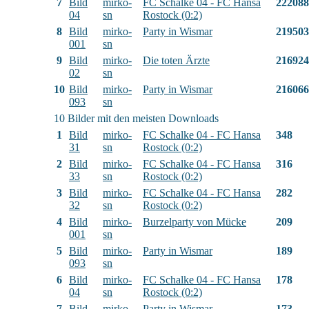
7
Bild
mirko-
FC Schalke 04 - FC Hansa
222088
04
sn
Rostock (0:2)
8
Bild
mirko-
Party in Wismar
219503
001
sn
9
Bild
mirko-
Die toten Ärzte
216924
02
sn
10
Bild
mirko-
Party in Wismar
216066
093
sn
10 Bilder mit den meisten Downloads
1
Bild
mirko-
FC Schalke 04 - FC Hansa
348
31
sn
Rostock (0:2)
2
Bild
mirko-
FC Schalke 04 - FC Hansa
316
33
sn
Rostock (0:2)
3
Bild
mirko-
FC Schalke 04 - FC Hansa
282
32
sn
Rostock (0:2)
4
Bild
mirko-
Burzelparty von Mücke
209
001
sn
5
Bild
mirko-
Party in Wismar
189
093
sn
6
Bild
mirko-
FC Schalke 04 - FC Hansa
178
04
sn
Rostock (0:2)
7
Bild
mirko-
Party in Wismar
173