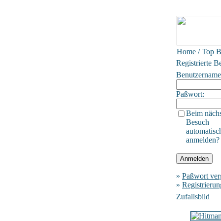
Home
/ Top B
Registrierte B
Benutzername
Paßwort:
Beim näch
Besuch
automatisc
anmelden?
»
Paßwort ver
»
Registrierun
Zufallsbild