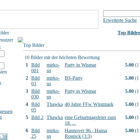
Erweiterte Suche
ilder
Top Bilde
enutzer
Top Bilder
:
10 Bilder mit der höchsten Bewertung
1
Bild
mirko-
Party in Wismar
5.00
(1
001
sn
sten
2
Bild
mirko-
BS-Party
5.00
(1
h
03
sn
3
Bild
mirko-
Party in Wismar
5.00
(1
030
sn
4
Bild
Thawka
40 Jahre FFw Wüstmark
5.00
(1
05
gessen
g
5
Bild 2
Thawka
eine Geburtstagsfeier zum
5.00
(1
18. ...
6
Bild
mirko-
Hannover 96 - Hansa
5.00
(1
25
sn
Rostock (3:3)