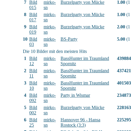
7
Bild
mirko-
Burzelparty von Mücke
1.00
(1
015
sn
8
Bild
mirko-
Burzelparty von Mücke
1.00
(1
017
sn
9
Bild
mirko-
Burzelparty von Mücke
2.00
(1
019
sn
10
Bild
mirko-
BS-Party
5.00
(1
03
sn
Die 10 Bilder mit den meisten Hits
1
Bild
mirko-
BassHunter im Traumland
439884
12
sn
Spornitz
2
Bild
mirko-
BassHunter im Traumland
437421
11
sn
Spornitz
3
Bild
mirko-
BassHunter im Traumland
401503
10
sn
Spornitz
4
Bild
mirko-
Party in Wismar
234873
092
sn
5
Bild
mirko-
Burzelparty von Mücke
228163
002
sn
6
Bild
mirko-
Hannover 96 - Hansa
225295
25
sn
Rostock (3:3)