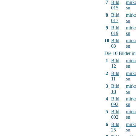
7
Bild
mirk
015
sn
8
Bild
mirk
017
sn
9
Bild
mirk
019
sn
10
Bild
mirk
03
sn
Die 10 Bilder mi
1
Bild
mirk
12
sn
2
Bild
mirk
11
sn
3
Bild
mirk
10
sn
4
Bild
mirk
092
sn
5
Bild
mirk
002
sn
6
Bild
mirk
25
sn