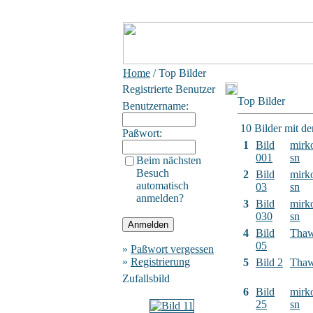
Home
/ Top Bilder
Registrierte Benutzer
Top Bilder
Benutzername:
10 Bilder mit d
Paßwort:
1
Bild
mirk
001
sn
Beim nächsten
Besuch
2
Bild
mirk
automatisch
03
sn
anmelden?
3
Bild
mirk
030
sn
4
Bild
Tha
05
»
Paßwort vergessen
»
Registrierung
5
Bild 2
Tha
Zufallsbild
6
Bild
mirk
25
sn