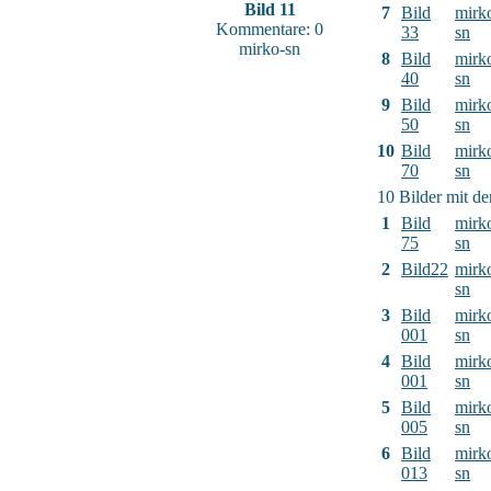
Bild 11
7
Bild
mirk
Kommentare: 0
33
sn
mirko-sn
8
Bild
mirk
40
sn
9
Bild
mirk
50
sn
10
Bild
mirk
70
sn
10 Bilder mit d
1
Bild
mirk
75
sn
2
Bild22
mirk
sn
3
Bild
mirk
001
sn
4
Bild
mirk
001
sn
5
Bild
mirk
005
sn
6
Bild
mirk
013
sn