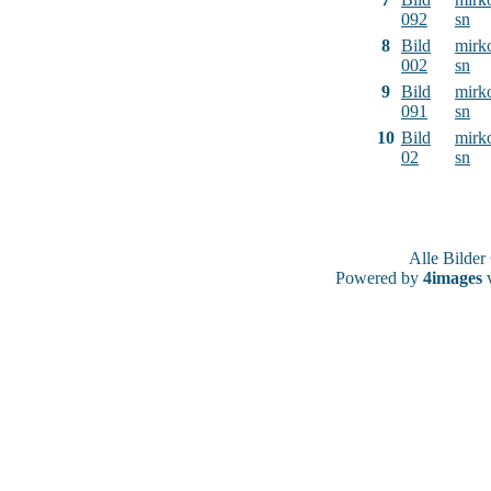
092
sn
8
Bild
mirk
002
sn
9
Bild
mirk
091
sn
10
Bild
mirk
02
sn
Alle Bilde
Powered by
4images
v