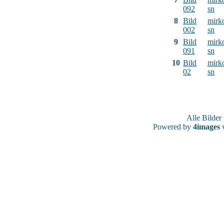
092
sn
8
Bild
mirk
002
sn
9
Bild
mirk
091
sn
10
Bild
mirk
02
sn
Alle Bilde
Powered by
4images
v