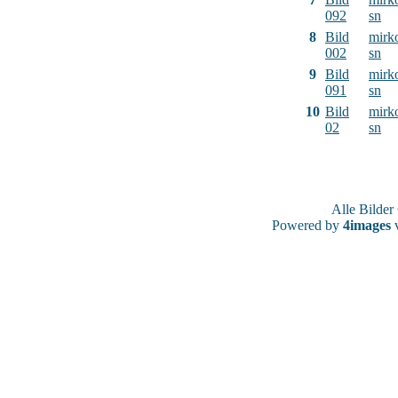
092
sn
8
Bild
mirk
002
sn
9
Bild
mirk
091
sn
10
Bild
mirk
02
sn
Alle Bilde
Powered by
4images
v