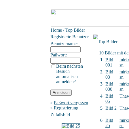
Home
/ Top Bilder
Registrierte Benutzer
Top Bilder
Benutzername:
10 Bilder mit d
Paßwort:
1
Bild
mirk
001
sn
Beim nächsten
Besuch
2
Bild
mirk
automatisch
03
sn
anmelden?
3
Bild
mirk
030
sn
4
Bild
Tha
05
»
Paßwort vergessen
»
Registrierung
5
Bild 2
Tha
Zufallsbild
6
Bild
mirk
25
sn