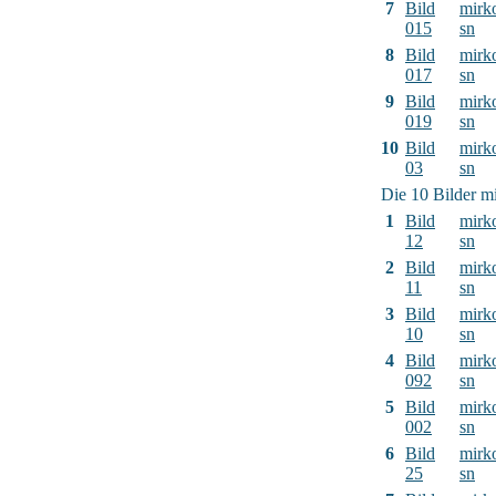
7
Bild
mirk
015
sn
8
Bild
mirk
017
sn
9
Bild
mirk
019
sn
10
Bild
mirk
03
sn
Die 10 Bilder mi
1
Bild
mirk
12
sn
2
Bild
mirk
11
sn
3
Bild
mirk
10
sn
4
Bild
mirk
092
sn
5
Bild
mirk
002
sn
6
Bild
mirk
25
sn