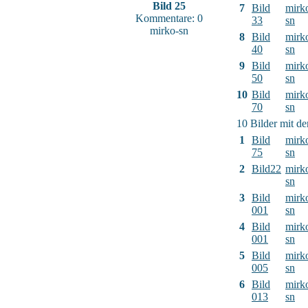
Bild 25
7
Bild
mirk
Kommentare: 0
33
sn
mirko-sn
8
Bild
mirk
40
sn
9
Bild
mirk
50
sn
10
Bild
mirk
70
sn
10 Bilder mit d
1
Bild
mirk
75
sn
2
Bild22
mirk
sn
3
Bild
mirk
001
sn
4
Bild
mirk
001
sn
5
Bild
mirk
005
sn
6
Bild
mirk
013
sn