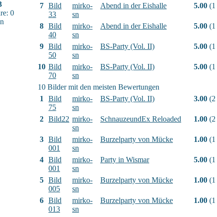
3
7
Bild
mirko-
Abend in der Eishalle
5.00
(1
e: 0
33
sn
sn
8
Bild
mirko-
Abend in der Eishalle
5.00
(1
40
sn
9
Bild
mirko-
BS-Party (Vol. II)
5.00
(1
50
sn
10
Bild
mirko-
BS-Party (Vol. II)
5.00
(1
70
sn
10 Bilder mit den meisten Bewertungen
1
Bild
mirko-
BS-Party (Vol. II)
3.00
(2
75
sn
2
Bild22
mirko-
SchnauzeundEx Reloaded
1.00
(2
sn
3
Bild
mirko-
Burzelparty von Mücke
1.00
(1
001
sn
4
Bild
mirko-
Party in Wismar
5.00
(1
001
sn
5
Bild
mirko-
Burzelparty von Mücke
1.00
(1
005
sn
6
Bild
mirko-
Burzelparty von Mücke
1.00
(1
013
sn