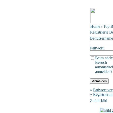
Home
/ Top B
Registrierte B
Benutzername
Paßwort:
Beim näch
Besuch
automatisc
anmelden?
»
Paßwort ver
»
Registrierun
Zufallsbild