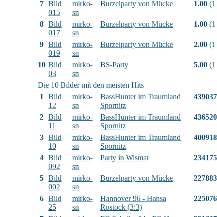
7
Bild
mirko-
Burzelparty von Mücke
1.00
(1
015
sn
8
Bild
mirko-
Burzelparty von Mücke
1.00
(1
017
sn
9
Bild
mirko-
Burzelparty von Mücke
2.00
(1
019
sn
10
Bild
mirko-
BS-Party
5.00
(1
03
sn
Die 10 Bilder mit den meisten Hits
1
Bild
mirko-
BassHunter im Traumland
439037
12
sn
Spornitz
2
Bild
mirko-
BassHunter im Traumland
436520
11
sn
Spornitz
3
Bild
mirko-
BassHunter im Traumland
400918
10
sn
Spornitz
4
Bild
mirko-
Party in Wismar
234175
092
sn
5
Bild
mirko-
Burzelparty von Mücke
227883
002
sn
6
Bild
mirko-
Hannover 96 - Hansa
225076
25
sn
Rostock (3:3)