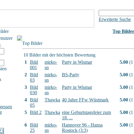
Erweiterte Suche
ilder
Top Bilde
enutzer
Top Bilder
:
10 Bilder mit der höchsten Bewertung
1
Bild
mirko-
Party in Wismar
5.00
(1
001
sn
sten
2
Bild
mirko-
BS-Party
5.00
(1
h
03
sn
3
Bild
mirko-
Party in Wismar
5.00
(1
030
sn
4
Bild
Thawka
40 Jahre FFw Wüstmark
5.00
(1
05
gessen
g
5
Bild 2
Thawka
eine Geburtstagsfeier zum
5.00
(1
18. ...
6
Bild
mirko-
Hannover 96 - Hansa
5.00
(1
25
sn
Rostock (3:3)