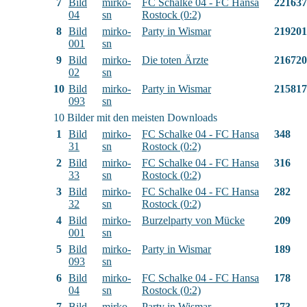
7
Bild
mirko-
FC Schalke 04 - FC Hansa
221637
04
sn
Rostock (0:2)
8
Bild
mirko-
Party in Wismar
219201
001
sn
9
Bild
mirko-
Die toten Ärzte
216720
02
sn
10
Bild
mirko-
Party in Wismar
215817
093
sn
10 Bilder mit den meisten Downloads
1
Bild
mirko-
FC Schalke 04 - FC Hansa
348
31
sn
Rostock (0:2)
2
Bild
mirko-
FC Schalke 04 - FC Hansa
316
33
sn
Rostock (0:2)
3
Bild
mirko-
FC Schalke 04 - FC Hansa
282
32
sn
Rostock (0:2)
4
Bild
mirko-
Burzelparty von Mücke
209
001
sn
5
Bild
mirko-
Party in Wismar
189
093
sn
6
Bild
mirko-
FC Schalke 04 - FC Hansa
178
04
sn
Rostock (0:2)
7
Bild
mirko-
Party in Wismar
173