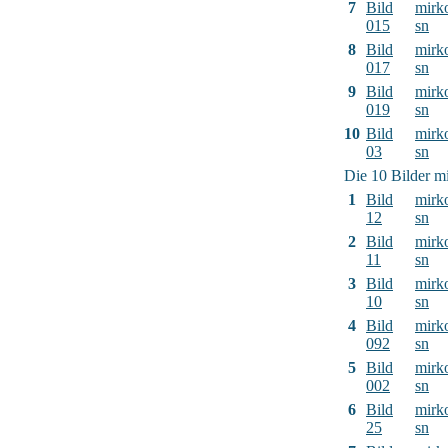
7
Bild
mirk
015
sn
8
Bild
mirk
017
sn
9
Bild
mirk
019
sn
10
Bild
mirk
03
sn
Die 10 Bilder mi
1
Bild
mirk
12
sn
2
Bild
mirk
11
sn
3
Bild
mirk
10
sn
4
Bild
mirk
092
sn
5
Bild
mirk
002
sn
6
Bild
mirk
25
sn