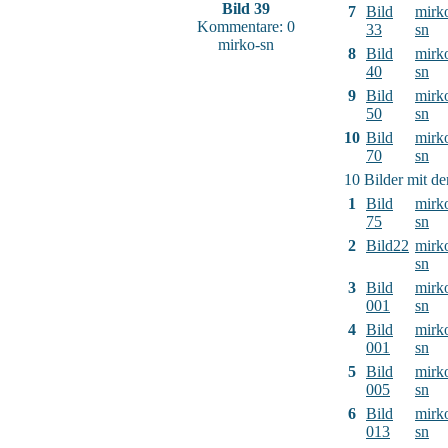
Bild 39
7
Bild
mirk
Kommentare: 0
33
sn
mirko-sn
8
Bild
mirk
40
sn
9
Bild
mirk
50
sn
10
Bild
mirk
70
sn
10 Bilder mit d
1
Bild
mirk
75
sn
2
Bild22
mirk
sn
3
Bild
mirk
001
sn
4
Bild
mirk
001
sn
5
Bild
mirk
005
sn
6
Bild
mirk
013
sn