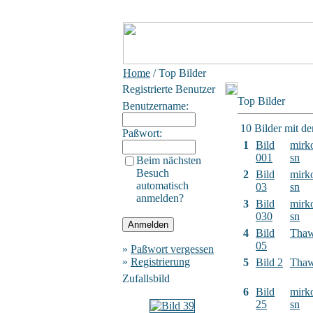
Home
/ Top Bilder
Registrierte Benutzer
Top Bilder
Benutzername:
10 Bilder mit d
Paßwort:
1
Bild
mirk
001
sn
Beim nächsten
Besuch
2
Bild
mirk
automatisch
03
sn
anmelden?
3
Bild
mirk
030
sn
4
Bild
Tha
05
»
Paßwort vergessen
»
Registrierung
5
Bild 2
Tha
Zufallsbild
6
Bild
mirk
25
sn