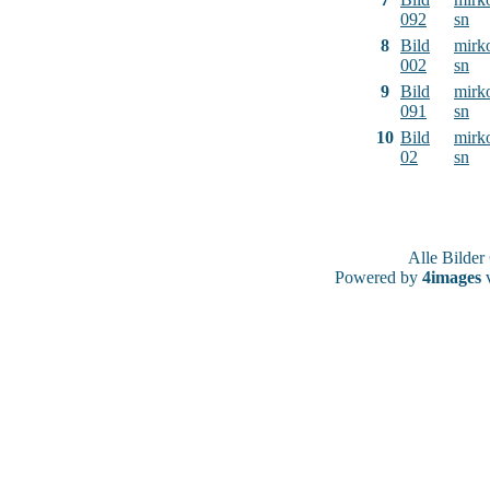
092
sn
8
Bild
mirk
002
sn
9
Bild
mirk
091
sn
10
Bild
mirk
02
sn
Alle Bilde
Powered by
4images
v