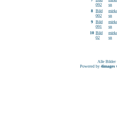
092
sn
8
Bild
mirk
002
sn
9
Bild
mirk
091
sn
10
Bild
mirk
02
sn
Alle Bilde
Powered by
4images
v