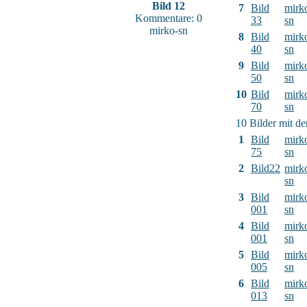
Bild 12
7
Bild
mirk
Kommentare: 0
33
sn
mirko-sn
8
Bild
mirk
40
sn
9
Bild
mirk
50
sn
10
Bild
mirk
70
sn
10 Bilder mit d
1
Bild
mirk
75
sn
2
Bild22
mirk
sn
3
Bild
mirk
001
sn
4
Bild
mirk
001
sn
5
Bild
mirk
005
sn
6
Bild
mirk
013
sn