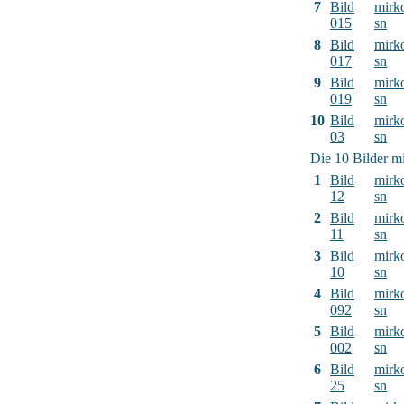
7
Bild
mirk
015
sn
8
Bild
mirk
017
sn
9
Bild
mirk
019
sn
10
Bild
mirk
03
sn
Die 10 Bilder mi
1
Bild
mirk
12
sn
2
Bild
mirk
11
sn
3
Bild
mirk
10
sn
4
Bild
mirk
092
sn
5
Bild
mirk
002
sn
6
Bild
mirk
25
sn