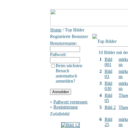
Home
/ Top Bilder
Registrierte Benutzer
Top Bilder
Benutzername:
10 Bilder mit d
Paßwort:
1
Bild
mirk
001
sn
Beim nächsten
Besuch
2
Bild
mirk
automatisch
03
sn
anmelden?
3
Bild
mirk
030
sn
4
Bild
Tha
05
»
Paßwort vergessen
»
Registrierung
5
Bild 2
Tha
Zufallsbild
6
Bild
mirk
25
sn