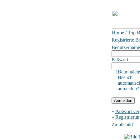
Home
/ Top B
Registrierte B
Benutzername
Paßwort:
Beim näch
Besuch
automatisc
anmelden?
»
Paßwort ver
»
Registrierun
Zufallsbild