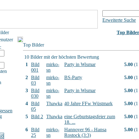
Erweiterte Suche
ilder
Top Bilde
enutzer
Top Bilder
:
10 Bilder mit der höchsten Bewertung
1
Bild
mirko-
Party in Wismar
5.00
(1
001
sn
sten
2
Bild
mirko-
BS-Party
5.00
(1
h
03
sn
3
Bild
mirko-
Party in Wismar
5.00
(1
030
sn
4
Bild
Thawka
40 Jahre FFw Wüstmark
5.00
(1
05
gessen
g
5
Bild 2
Thawka
eine Geburtstagsfeier zum
5.00
(1
18. ...
6
Bild
mirko-
Hannover 96 - Hansa
5.00
(1
25
sn
Rostock (3:3)