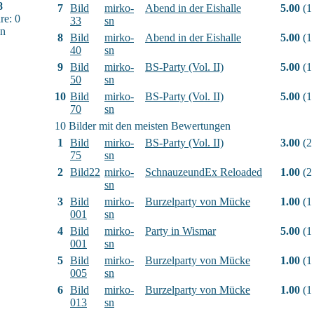
8
7
Bild
mirko-
Abend in der Eishalle
5.00
(1
e: 0
33
sn
sn
8
Bild
mirko-
Abend in der Eishalle
5.00
(1
40
sn
9
Bild
mirko-
BS-Party (Vol. II)
5.00
(1
50
sn
10
Bild
mirko-
BS-Party (Vol. II)
5.00
(1
70
sn
10 Bilder mit den meisten Bewertungen
1
Bild
mirko-
BS-Party (Vol. II)
3.00
(2
75
sn
2
Bild22
mirko-
SchnauzeundEx Reloaded
1.00
(2
sn
3
Bild
mirko-
Burzelparty von Mücke
1.00
(1
001
sn
4
Bild
mirko-
Party in Wismar
5.00
(1
001
sn
5
Bild
mirko-
Burzelparty von Mücke
1.00
(1
005
sn
6
Bild
mirko-
Burzelparty von Mücke
1.00
(1
013
sn