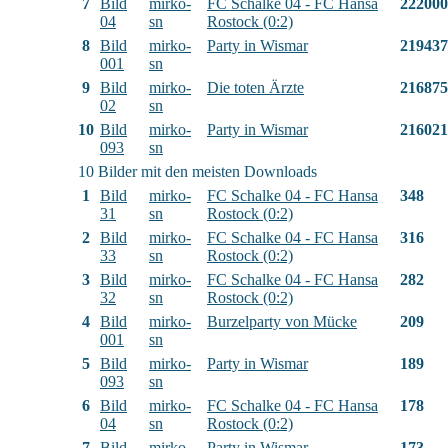
7
Bild
mirko-
FC Schalke 04 - FC Hansa
222000
04
sn
Rostock (0:2)
8
Bild
mirko-
Party in Wismar
219437
001
sn
9
Bild
mirko-
Die toten Ärzte
216875
02
sn
10
Bild
mirko-
Party in Wismar
216021
093
sn
10 Bilder mit den meisten Downloads
1
Bild
mirko-
FC Schalke 04 - FC Hansa
348
31
sn
Rostock (0:2)
2
Bild
mirko-
FC Schalke 04 - FC Hansa
316
33
sn
Rostock (0:2)
3
Bild
mirko-
FC Schalke 04 - FC Hansa
282
32
sn
Rostock (0:2)
4
Bild
mirko-
Burzelparty von Mücke
209
001
sn
5
Bild
mirko-
Party in Wismar
189
093
sn
6
Bild
mirko-
FC Schalke 04 - FC Hansa
178
04
sn
Rostock (0:2)
7
Bild
mirko-
Party in Wismar
173