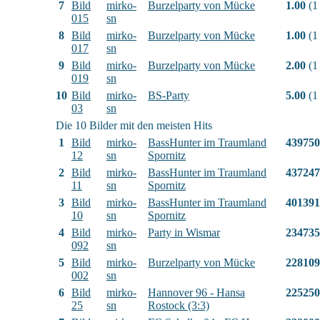
7
Bild
mirko-
Burzelparty von Mücke
1.00
(1
015
sn
8
Bild
mirko-
Burzelparty von Mücke
1.00
(1
017
sn
9
Bild
mirko-
Burzelparty von Mücke
2.00
(1
019
sn
10
Bild
mirko-
BS-Party
5.00
(1
03
sn
Die 10 Bilder mit den meisten Hits
1
Bild
mirko-
BassHunter im Traumland
439750
12
sn
Spornitz
2
Bild
mirko-
BassHunter im Traumland
437247
11
sn
Spornitz
3
Bild
mirko-
BassHunter im Traumland
401391
10
sn
Spornitz
4
Bild
mirko-
Party in Wismar
234735
092
sn
5
Bild
mirko-
Burzelparty von Mücke
228109
002
sn
6
Bild
mirko-
Hannover 96 - Hansa
225250
25
sn
Rostock (3:3)