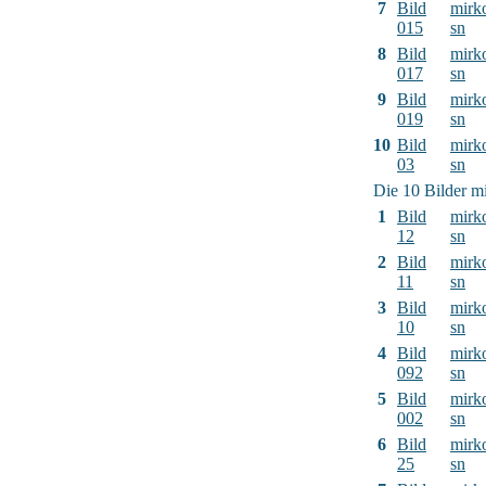
7
Bild
mirk
015
sn
8
Bild
mirk
017
sn
9
Bild
mirk
019
sn
10
Bild
mirk
03
sn
Die 10 Bilder mi
1
Bild
mirk
12
sn
2
Bild
mirk
11
sn
3
Bild
mirk
10
sn
4
Bild
mirk
092
sn
5
Bild
mirk
002
sn
6
Bild
mirk
25
sn