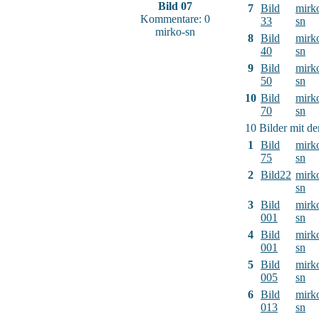
Bild 07
7
Bild
mirk
Kommentare: 0
33
sn
mirko-sn
8
Bild
mirk
40
sn
9
Bild
mirk
50
sn
10
Bild
mirk
70
sn
10 Bilder mit d
1
Bild
mirk
75
sn
2
Bild22
mirk
sn
3
Bild
mirk
001
sn
4
Bild
mirk
001
sn
5
Bild
mirk
005
sn
6
Bild
mirk
013
sn