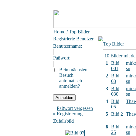
Home
/ Top Bilder
Registrierte Benutzer
Top Bilder
Benutzername:
10 Bilder mit d
Paßwort:
1
Bild
mirk
001
sn
Beim nächsten
Besuch
2
Bild
mirk
automatisch
03
sn
anmelden?
3
Bild
mirk
030
sn
4
Bild
Tha
05
»
Paßwort vergessen
»
Registrierung
5
Bild 2
Tha
Zufallsbild
6
Bild
mirk
25
sn