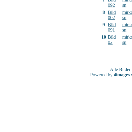
092
sn
8
Bild
mirk
002
sn
9
Bild
mirk
091
sn
10
Bild
mirk
02
sn
Alle Bilde
Powered by
4images
v