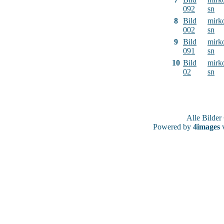
092
sn
8
Bild
mirk
002
sn
9
Bild
mirk
091
sn
10
Bild
mirk
02
sn
Alle Bilde
Powered by
4images
v