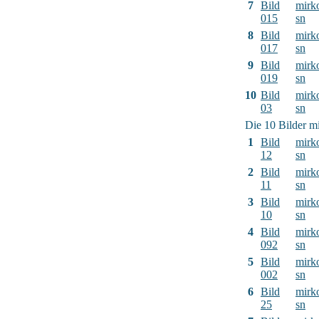
7
Bild
mirk
015
sn
8
Bild
mirk
017
sn
9
Bild
mirk
019
sn
10
Bild
mirk
03
sn
Die 10 Bilder mi
1
Bild
mirk
12
sn
2
Bild
mirk
11
sn
3
Bild
mirk
10
sn
4
Bild
mirk
092
sn
5
Bild
mirk
002
sn
6
Bild
mirk
25
sn