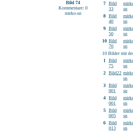
Bild 74
7
Bild
mirk
Kommentare: 0
33
sn
mirko-sn
8
Bild
mirk
40
sn
9
Bild
mirk
50
sn
10
Bild
mirk
70
sn
10 Bilder mit d
1
Bild
mirk
75
sn
2
Bild22
mirk
sn
3
Bild
mirk
001
sn
4
Bild
mirk
001
sn
5
Bild
mirk
005
sn
6
Bild
mirk
013
sn