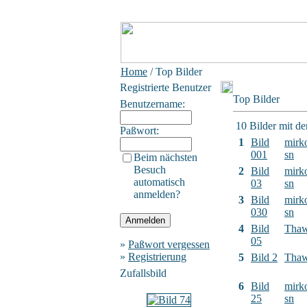
Home
/ Top Bilder
Registrierte Benutzer
Top Bilder
Benutzername:
10 Bilder mit d
Paßwort:
1
Bild
mirk
001
sn
Beim nächsten
Besuch
2
Bild
mirk
automatisch
03
sn
anmelden?
3
Bild
mirk
030
sn
4
Bild
Tha
05
»
Paßwort vergessen
»
Registrierung
5
Bild 2
Tha
Zufallsbild
6
Bild
mirk
25
sn