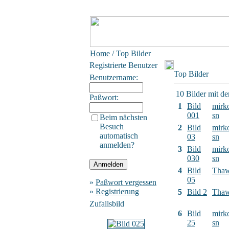
Home
/ Top Bilder
Registrierte Benutzer
Top Bilder
Benutzername:
10 Bilder mit d
Paßwort:
1
Bild
mirk
001
sn
Beim nächsten
Besuch
2
Bild
mirk
automatisch
03
sn
anmelden?
3
Bild
mirk
030
sn
4
Bild
Tha
05
»
Paßwort vergessen
»
Registrierung
5
Bild 2
Tha
Zufallsbild
6
Bild
mirk
25
sn