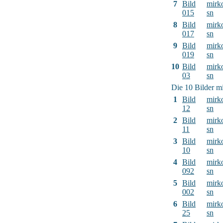
7
Bild
mirk
015
sn
8
Bild
mirk
017
sn
9
Bild
mirk
019
sn
10
Bild
mirk
03
sn
Die 10 Bilder mi
1
Bild
mirk
12
sn
2
Bild
mirk
11
sn
3
Bild
mirk
10
sn
4
Bild
mirk
092
sn
5
Bild
mirk
002
sn
6
Bild
mirk
25
sn