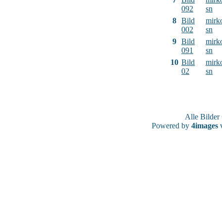
092
sn
8
Bild
mirk
002
sn
9
Bild
mirk
091
sn
10
Bild
mirk
02
sn
Alle Bilde
Powered by
4images
v