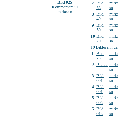
Bild 025
7
Bild
mirk
Kommentare: 0
33
sn
mirko-sn
8
Bild
mirk
40
sn
9
Bild
mirk
50
sn
10
Bild
mirk
70
sn
10 Bilder mit d
1
Bild
mirk
75
sn
2
Bild22
mirk
sn
3
Bild
mirk
001
sn
4
Bild
mirk
001
sn
5
Bild
mirk
005
sn
6
Bild
mirk
013
sn