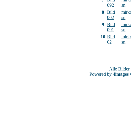
092
sn
8
Bild
mirk
002
sn
9
Bild
mirk
091
sn
10
Bild
mirk
02
sn
Alle Bilde
Powered by
4images
v