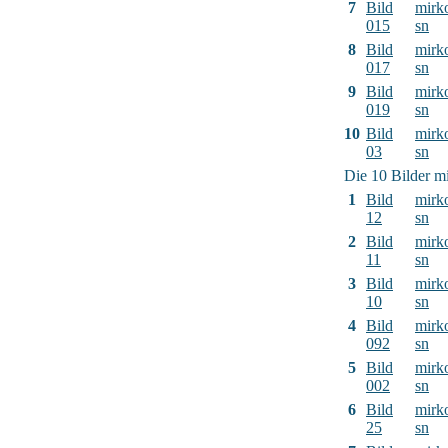
7
Bild
mirk
015
sn
8
Bild
mirk
017
sn
9
Bild
mirk
019
sn
10
Bild
mirk
03
sn
Die 10 Bilder mi
1
Bild
mirk
12
sn
2
Bild
mirk
11
sn
3
Bild
mirk
10
sn
4
Bild
mirk
092
sn
5
Bild
mirk
002
sn
6
Bild
mirk
25
sn