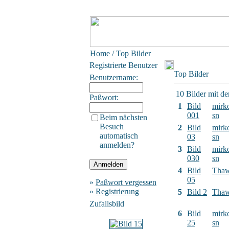
Home
/ Top Bilder
Registrierte Benutzer
Top Bilder
Benutzername:
10 Bilder mit d
Paßwort:
1
Bild
mirk
001
sn
Beim nächsten
Besuch
2
Bild
mirk
automatisch
03
sn
anmelden?
3
Bild
mirk
030
sn
4
Bild
Tha
05
»
Paßwort vergessen
»
Registrierung
5
Bild 2
Tha
Zufallsbild
6
Bild
mirk
25
sn