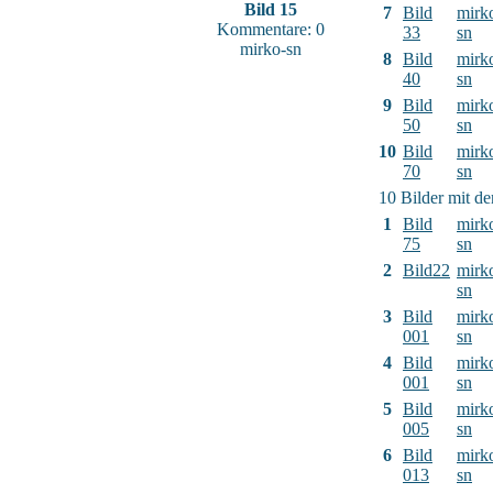
Bild 15
7
Bild
mirk
Kommentare: 0
33
sn
mirko-sn
8
Bild
mirk
40
sn
9
Bild
mirk
50
sn
10
Bild
mirk
70
sn
10 Bilder mit d
1
Bild
mirk
75
sn
2
Bild22
mirk
sn
3
Bild
mirk
001
sn
4
Bild
mirk
001
sn
5
Bild
mirk
005
sn
6
Bild
mirk
013
sn