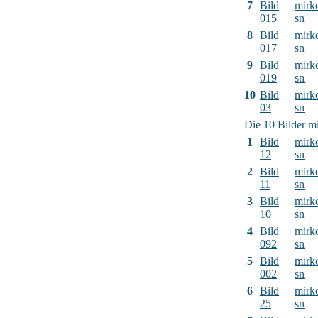
7
Bild
mirk
015
sn
8
Bild
mirk
017
sn
9
Bild
mirk
019
sn
10
Bild
mirk
03
sn
Die 10 Bilder mi
1
Bild
mirk
12
sn
2
Bild
mirk
11
sn
3
Bild
mirk
10
sn
4
Bild
mirk
092
sn
5
Bild
mirk
002
sn
6
Bild
mirk
25
sn