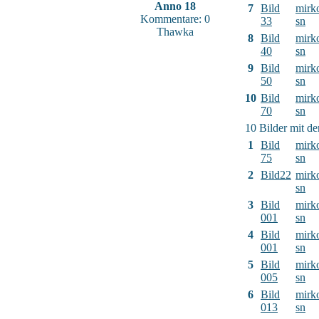
Anno 18
7
Bild
mirk
Kommentare: 0
33
sn
Thawka
8
Bild
mirk
40
sn
9
Bild
mirk
50
sn
10
Bild
mirk
70
sn
10 Bilder mit d
1
Bild
mirk
75
sn
2
Bild22
mirk
sn
3
Bild
mirk
001
sn
4
Bild
mirk
001
sn
5
Bild
mirk
005
sn
6
Bild
mirk
013
sn