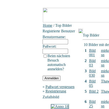
Home
/ Top Bilder
Registrierte Benutzer
Top Bilder
Benutzername:
10 Bilder mit d
Paßwort:
1
Bild
mirk
001
sn
Beim nächsten
Besuch
2
Bild
mirk
automatisch
03
sn
anmelden?
3
Bild
mirk
030
sn
4
Bild
Tha
05
»
Paßwort vergessen
»
Registrierung
5
Bild 2
Tha
Zufallsbild
6
Bild
mirk
25
sn