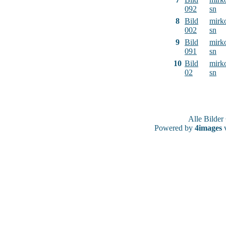
092
sn
8
Bild
mirk
002
sn
9
Bild
mirk
091
sn
10
Bild
mirk
02
sn
Alle Bilde
Powered by
4images
v