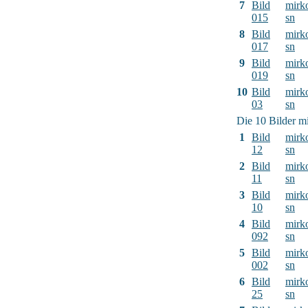
7
Bild
mirk
015
sn
8
Bild
mirk
017
sn
9
Bild
mirk
019
sn
10
Bild
mirk
03
sn
Die 10 Bilder mi
1
Bild
mirk
12
sn
2
Bild
mirk
11
sn
3
Bild
mirk
10
sn
4
Bild
mirk
092
sn
5
Bild
mirk
002
sn
6
Bild
mirk
25
sn