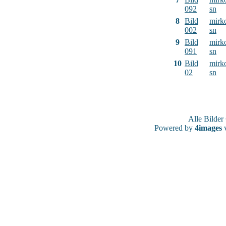
092
sn
8
Bild
mirk
002
sn
9
Bild
mirk
091
sn
10
Bild
mirk
02
sn
Alle Bilde
Powered by
4images
v