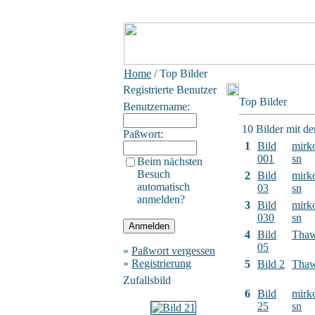
Home
/ Top Bilder
Registrierte Benutzer
Top Bilder
Benutzername:
10 Bilder mit d
Paßwort:
1
Bild
mirk
001
sn
Beim nächsten
Besuch
2
Bild
mirk
automatisch
03
sn
anmelden?
3
Bild
mirk
030
sn
4
Bild
Tha
05
»
Paßwort vergessen
»
Registrierung
5
Bild 2
Tha
Zufallsbild
6
Bild
mirk
25
sn