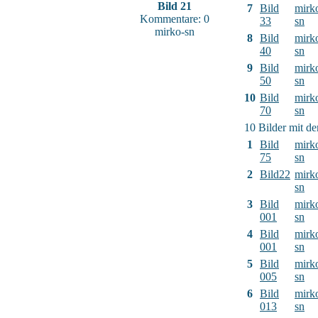
Bild 21
7
Bild
mirk
Kommentare: 0
33
sn
mirko-sn
8
Bild
mirk
40
sn
9
Bild
mirk
50
sn
10
Bild
mirk
70
sn
10 Bilder mit d
1
Bild
mirk
75
sn
2
Bild22
mirk
sn
3
Bild
mirk
001
sn
4
Bild
mirk
001
sn
5
Bild
mirk
005
sn
6
Bild
mirk
013
sn