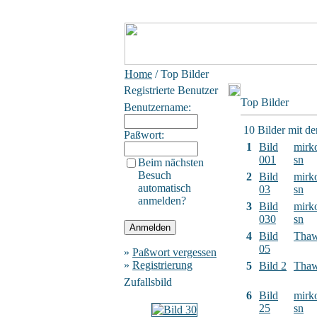
Home
/ Top Bilder
Registrierte Benutzer
Top Bilder
Benutzername:
10 Bilder mit d
Paßwort:
1
Bild
mirk
001
sn
Beim nächsten
Besuch
2
Bild
mirk
automatisch
03
sn
anmelden?
3
Bild
mirk
030
sn
4
Bild
Tha
05
»
Paßwort vergessen
»
Registrierung
5
Bild 2
Tha
Zufallsbild
6
Bild
mirk
25
sn