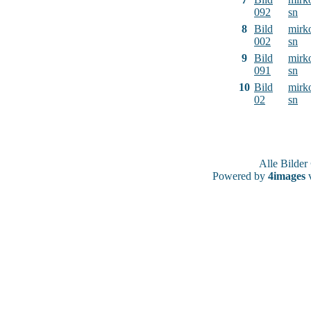
092
sn
8
Bild
mirk
002
sn
9
Bild
mirk
091
sn
10
Bild
mirk
02
sn
Alle Bilde
Powered by
4images
v