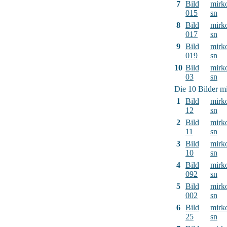
7
Bild
mirk
015
sn
8
Bild
mirk
017
sn
9
Bild
mirk
019
sn
10
Bild
mirk
03
sn
Die 10 Bilder mi
1
Bild
mirk
12
sn
2
Bild
mirk
11
sn
3
Bild
mirk
10
sn
4
Bild
mirk
092
sn
5
Bild
mirk
002
sn
6
Bild
mirk
25
sn