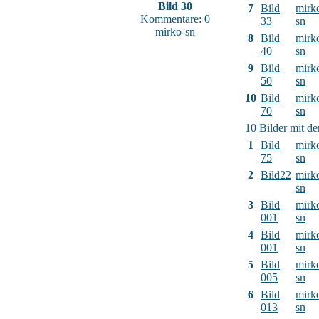
Bild 30
7
Bild
mirk
Kommentare: 0
33
sn
mirko-sn
8
Bild
mirk
40
sn
9
Bild
mirk
50
sn
10
Bild
mirk
70
sn
10 Bilder mit d
1
Bild
mirk
75
sn
2
Bild22
mirk
sn
3
Bild
mirk
001
sn
4
Bild
mirk
001
sn
5
Bild
mirk
005
sn
6
Bild
mirk
013
sn