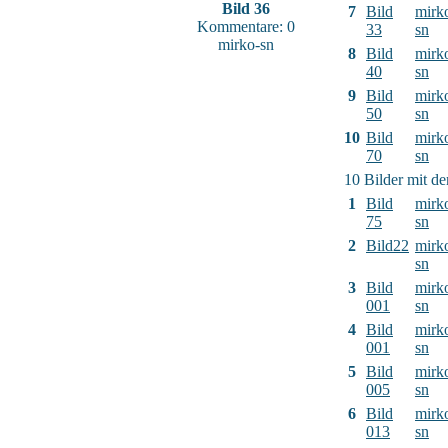
Bild 36
7
Bild
mirk
Kommentare: 0
33
sn
mirko-sn
8
Bild
mirk
40
sn
9
Bild
mirk
50
sn
10
Bild
mirk
70
sn
10 Bilder mit d
1
Bild
mirk
75
sn
2
Bild22
mirk
sn
3
Bild
mirk
001
sn
4
Bild
mirk
001
sn
5
Bild
mirk
005
sn
6
Bild
mirk
013
sn