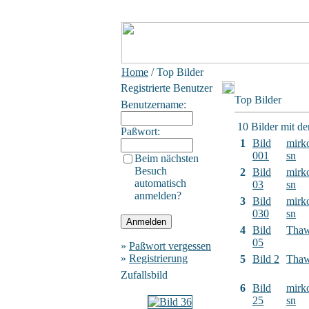
Home
/ Top Bilder
Registrierte Benutzer
Top Bilder
Benutzername:
10 Bilder mit d
Paßwort:
1
Bild
mirk
001
sn
Beim nächsten
Besuch
2
Bild
mirk
automatisch
03
sn
anmelden?
3
Bild
mirk
030
sn
4
Bild
Tha
05
»
Paßwort vergessen
»
Registrierung
5
Bild 2
Tha
Zufallsbild
6
Bild
mirk
25
sn