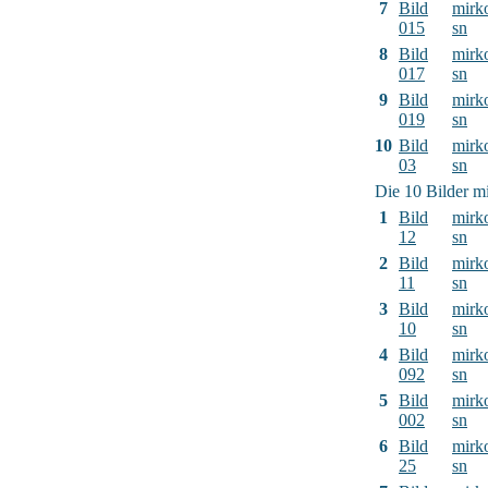
7
Bild
mirk
015
sn
8
Bild
mirk
017
sn
9
Bild
mirk
019
sn
10
Bild
mirk
03
sn
Die 10 Bilder mi
1
Bild
mirk
12
sn
2
Bild
mirk
11
sn
3
Bild
mirk
10
sn
4
Bild
mirk
092
sn
5
Bild
mirk
002
sn
6
Bild
mirk
25
sn