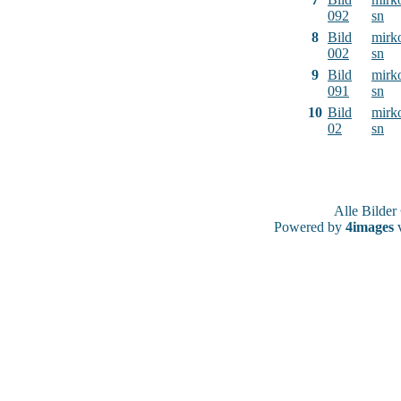
092
sn
8
Bild
mirk
002
sn
9
Bild
mirk
091
sn
10
Bild
mirk
02
sn
Alle Bilde
Powered by
4images
v