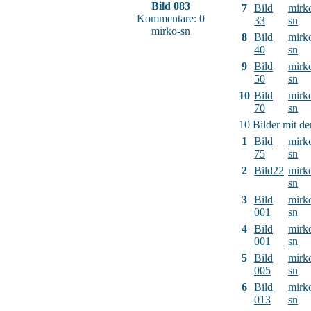
Bild 083
7
Bild
mirk
Kommentare: 0
33
sn
mirko-sn
8
Bild
mirk
40
sn
9
Bild
mirk
50
sn
10
Bild
mirk
70
sn
10 Bilder mit d
1
Bild
mirk
75
sn
2
Bild22
mirk
sn
3
Bild
mirk
001
sn
4
Bild
mirk
001
sn
5
Bild
mirk
005
sn
6
Bild
mirk
013
sn