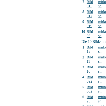
7
Bild
mirk
015
sn
8
Bild
mirk
017
sn
9
Bild
mirk
019
sn
10
Bild
mirk
03
sn
Die 10 Bilder mi
1
Bild
mirk
12
sn
2
Bild
mirk
11
sn
3
Bild
mirk
10
sn
4
Bild
mirk
092
sn
5
Bild
mirk
002
sn
6
Bild
mirk
25
sn