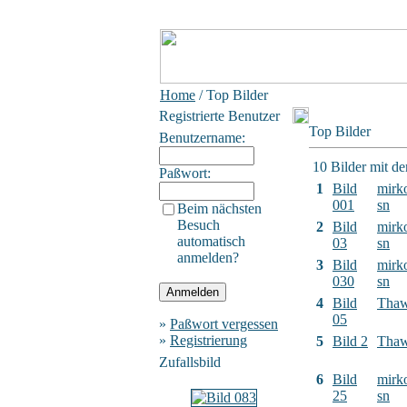
Home
/ Top Bilder
Registrierte Benutzer
Top Bilder
Benutzername:
10 Bilder mit d
Paßwort:
1
Bild
mirk
001
sn
Beim nächsten
Besuch
2
Bild
mirk
automatisch
03
sn
anmelden?
3
Bild
mirk
030
sn
4
Bild
Tha
05
»
Paßwort vergessen
»
Registrierung
5
Bild 2
Tha
Zufallsbild
6
Bild
mirk
25
sn