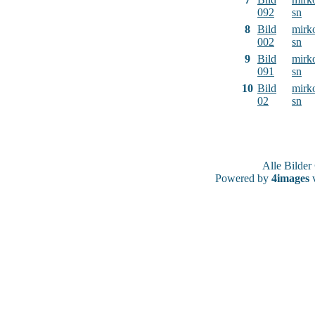
092
sn
8
Bild
mirk
002
sn
9
Bild
mirk
091
sn
10
Bild
mirk
02
sn
Alle Bilde
Powered by
4images
v