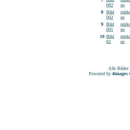
092
sn
8
Bild
mirk
002
sn
9
Bild
mirk
091
sn
10
Bild
mirk
02
sn
Alle Bilde
Powered by
4images
v