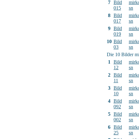
7
Bild
mirk
015
sn
8
Bild
mirk
017
sn
9
Bild
mirk
019
sn
10
Bild
mirk
03
sn
Die 10 Bilder mi
1
Bild
mirk
12
sn
2
Bild
mirk
11
sn
3
Bild
mirk
10
sn
4
Bild
mirk
092
sn
5
Bild
mirk
002
sn
6
Bild
mirk
25
sn