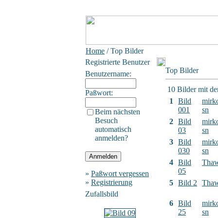
Home
/ Top Bilder
Registrierte Benutzer
Top Bilder
Benutzername:
10 Bilder mit d
Paßwort:
1
Bild
mirk
001
sn
Beim nächsten
Besuch
2
Bild
mirk
automatisch
03
sn
anmelden?
3
Bild
mirk
030
sn
4
Bild
Tha
05
»
Paßwort vergessen
»
Registrierung
5
Bild 2
Tha
Zufallsbild
6
Bild
mirk
25
sn