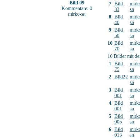
Bild 09
7
Bild
mirk
Kommentare: 0
33
sn
mirko-sn
8
Bild
mirk
40
sn
9
Bild
mirk
50
sn
10
Bild
mirk
70
sn
10 Bilder mit d
1
Bild
mirk
75
sn
2
Bild22
mirk
sn
3
Bild
mirk
001
sn
4
Bild
mirk
001
sn
5
Bild
mirk
005
sn
6
Bild
mirk
013
sn