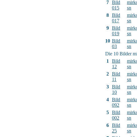
7
Bild
mirk
015
sn
8
Bild
mirk
017
sn
9
Bild
mirk
019
sn
10
Bild
mirk
03
sn
Die 10 Bilder mi
1
Bild
mirk
12
sn
2
Bild
mirk
11
sn
3
Bild
mirk
10
sn
4
Bild
mirk
092
sn
5
Bild
mirk
002
sn
6
Bild
mirk
25
sn