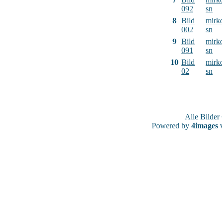
092
sn
8
Bild
mirk
002
sn
9
Bild
mirk
091
sn
10
Bild
mirk
02
sn
Alle Bilde
Powered by
4images
v