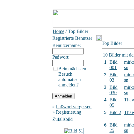
Home
/ Top Bilder
Registrierte Benutzer
Top Bilder
Benutzername:
10 Bilder mit d
Paßwort:
1
Bild
mirk
001
sn
Beim nächsten
Besuch
2
Bild
mirk
automatisch
03
sn
anmelden?
3
Bild
mirk
030
sn
4
Bild
Tha
05
»
Paßwort vergessen
»
Registrierung
5
Bild 2
Tha
Zufallsbild
6
Bild
mirk
25
sn