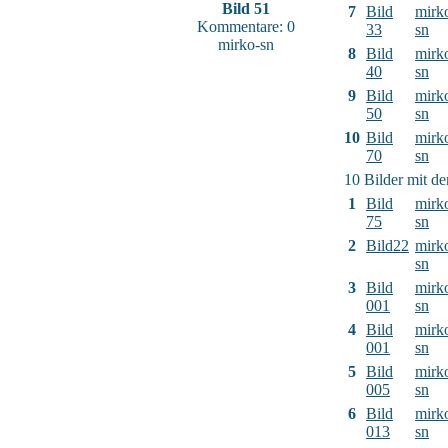
Bild 51
7
Bild
mirk
Kommentare: 0
33
sn
mirko-sn
8
Bild
mirk
40
sn
9
Bild
mirk
50
sn
10
Bild
mirk
70
sn
10 Bilder mit d
1
Bild
mirk
75
sn
2
Bild22
mirk
sn
3
Bild
mirk
001
sn
4
Bild
mirk
001
sn
5
Bild
mirk
005
sn
6
Bild
mirk
013
sn