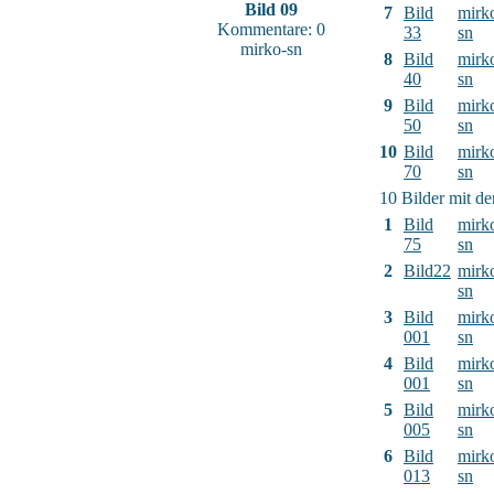
Bild 09
7
Bild
mirk
Kommentare: 0
33
sn
mirko-sn
8
Bild
mirk
40
sn
9
Bild
mirk
50
sn
10
Bild
mirk
70
sn
10 Bilder mit d
1
Bild
mirk
75
sn
2
Bild22
mirk
sn
3
Bild
mirk
001
sn
4
Bild
mirk
001
sn
5
Bild
mirk
005
sn
6
Bild
mirk
013
sn