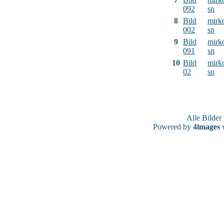
092
sn
8
Bild
mirk
002
sn
9
Bild
mirk
091
sn
10
Bild
mirk
02
sn
Alle Bilde
Powered by
4images
v