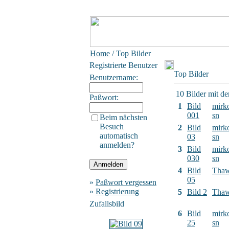
Home
/ Top Bilder
Registrierte Benutzer
Top Bilder
Benutzername:
10 Bilder mit d
Paßwort:
1
Bild
mirk
001
sn
Beim nächsten
Besuch
2
Bild
mirk
automatisch
03
sn
anmelden?
3
Bild
mirk
030
sn
4
Bild
Tha
05
»
Paßwort vergessen
»
Registrierung
5
Bild 2
Tha
Zufallsbild
6
Bild
mirk
25
sn