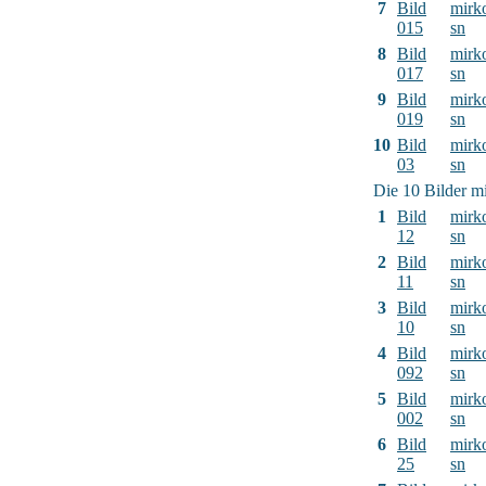
7
Bild
mirk
015
sn
8
Bild
mirk
017
sn
9
Bild
mirk
019
sn
10
Bild
mirk
03
sn
Die 10 Bilder mi
1
Bild
mirk
12
sn
2
Bild
mirk
11
sn
3
Bild
mirk
10
sn
4
Bild
mirk
092
sn
5
Bild
mirk
002
sn
6
Bild
mirk
25
sn