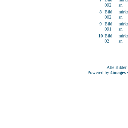
092
sn
8
Bild
mirk
002
sn
9
Bild
mirk
091
sn
10
Bild
mirk
02
sn
Alle Bilde
Powered by
4images
v