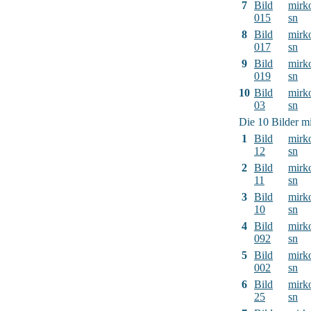
7
Bild
mirk
015
sn
8
Bild
mirk
017
sn
9
Bild
mirk
019
sn
10
Bild
mirk
03
sn
Die 10 Bilder mi
1
Bild
mirk
12
sn
2
Bild
mirk
11
sn
3
Bild
mirk
10
sn
4
Bild
mirk
092
sn
5
Bild
mirk
002
sn
6
Bild
mirk
25
sn