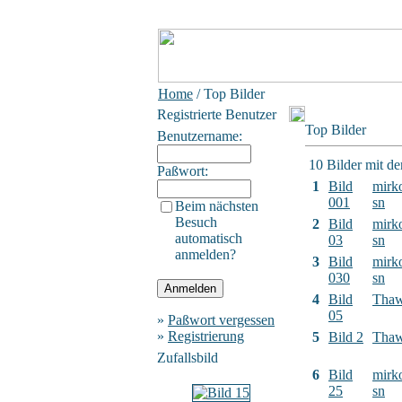
Home
/ Top Bilder
Registrierte Benutzer
Top Bilder
Benutzername:
10 Bilder mit d
Paßwort:
1
Bild
mirk
001
sn
Beim nächsten
Besuch
2
Bild
mirk
automatisch
03
sn
anmelden?
3
Bild
mirk
030
sn
4
Bild
Tha
05
»
Paßwort vergessen
»
Registrierung
5
Bild 2
Tha
Zufallsbild
6
Bild
mirk
25
sn