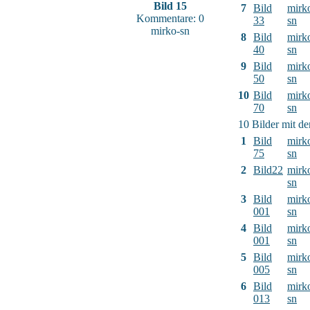
Bild 15
7
Bild
mirk
Kommentare: 0
33
sn
mirko-sn
8
Bild
mirk
40
sn
9
Bild
mirk
50
sn
10
Bild
mirk
70
sn
10 Bilder mit d
1
Bild
mirk
75
sn
2
Bild22
mirk
sn
3
Bild
mirk
001
sn
4
Bild
mirk
001
sn
5
Bild
mirk
005
sn
6
Bild
mirk
013
sn