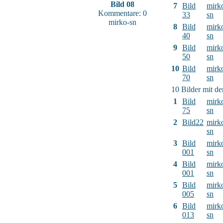
Bild 08
7
Bild
mirk
Kommentare: 0
33
sn
mirko-sn
8
Bild
mirk
40
sn
9
Bild
mirk
50
sn
10
Bild
mirk
70
sn
10 Bilder mit d
1
Bild
mirk
75
sn
2
Bild22
mirk
sn
3
Bild
mirk
001
sn
4
Bild
mirk
001
sn
5
Bild
mirk
005
sn
6
Bild
mirk
013
sn