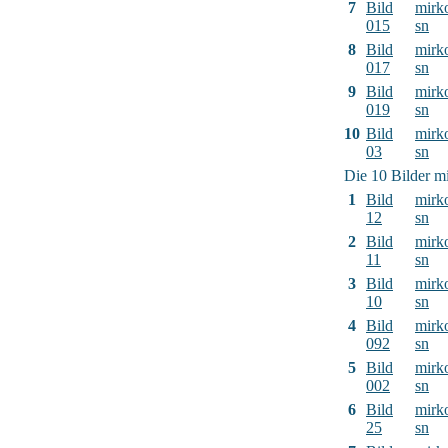
7
Bild
mirk
015
sn
8
Bild
mirk
017
sn
9
Bild
mirk
019
sn
10
Bild
mirk
03
sn
Die 10 Bilder mi
1
Bild
mirk
12
sn
2
Bild
mirk
11
sn
3
Bild
mirk
10
sn
4
Bild
mirk
092
sn
5
Bild
mirk
002
sn
6
Bild
mirk
25
sn