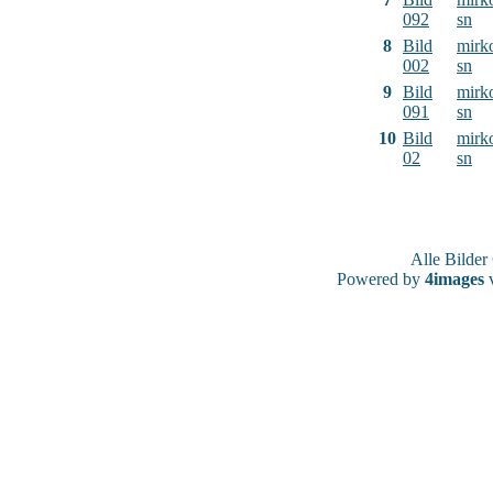
092
sn
8
Bild
mirk
002
sn
9
Bild
mirk
091
sn
10
Bild
mirk
02
sn
Alle Bilde
Powered by
4images
v