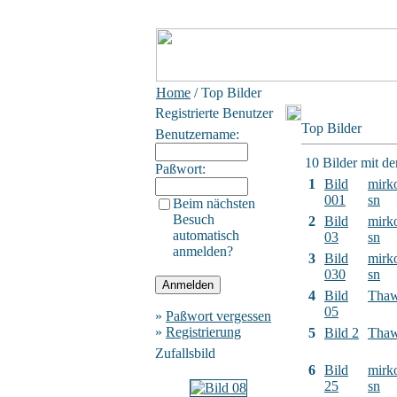
Home
/ Top Bilder
Registrierte Benutzer
Top Bilder
Benutzername:
10 Bilder mit d
Paßwort:
1
Bild
mirk
001
sn
Beim nächsten
Besuch
2
Bild
mirk
automatisch
03
sn
anmelden?
3
Bild
mirk
030
sn
4
Bild
Tha
05
»
Paßwort vergessen
»
Registrierung
5
Bild 2
Tha
Zufallsbild
6
Bild
mirk
25
sn